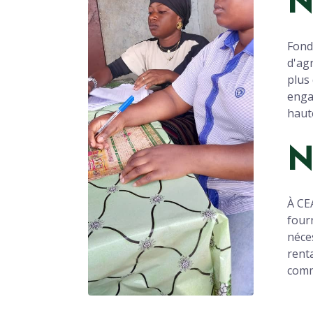
N
Fond
d'ag
plus
enga
haut
N
À CE
four
néce
rent
comm